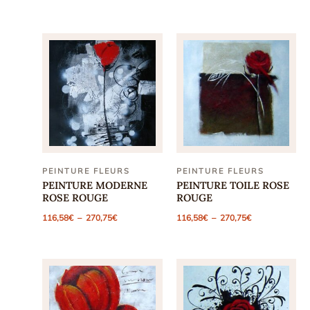
prix :
prix :
116,58€
116,58€
à
à
270,75€
270,75€
PEINTURE FLEURS
PEINTURE FLEURS
PEINTURE MODERNE
PEINTURE TOILE ROSE
ROSE ROUGE
ROUGE
Plage
Plage
116,58
€
–
270,75
€
116,58
€
–
270,75
€
de
de
prix :
prix :
116,58€
116,58€
à
à
270,75€
270,75€