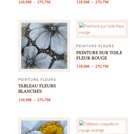
Plage
Plage
116,58
€
–
270,75
€
116,58
€
–
270,75
€
de
de
prix :
prix :
116,58€
116,58€
à
à
270,75€
270,75€
PEINTURE FLEURS
PEINTURE SUR TOILE
FLEUR ROUGE
Plage
116,58
€
–
270,75
€
de
prix :
116,58€
PEINTURE FLEURS
à
TABLEAU FLEURS
270,75€
BLANCHES
Plage
116,58
€
–
270,75
€
de
prix :
116,58€
à
270,75€