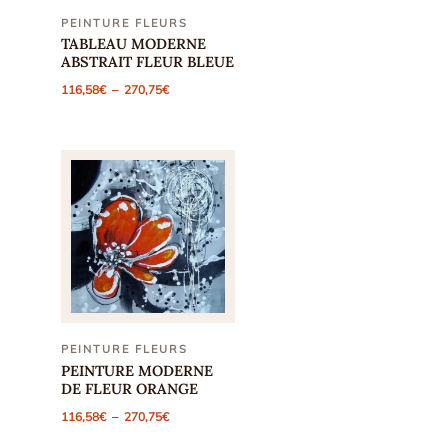
prix :
116,58€
PEINTURE FLEURS
à
TABLEAU MODERNE
270,75€
ABSTRAIT FLEUR BLEUE
Plage
116,58
€
–
270,75
€
de
prix :
116,58€
à
270,75€
PEINTURE FLEURS
PEINTURE MODERNE
DE FLEUR ORANGE
Plage
116,58
€
–
270,75
€
de
prix :