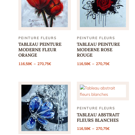
PEINTURE FLEURS
PEINTURE FLEURS
TABLEAU PEINTURE
TABLEAU PEINTURE
MODERNE FLEUR
MODERNE ROSE
ORANGE
ROUGE
Plage
Plage
116,58
€
–
270,75
€
116,58
€
–
270,75
€
de
de
prix :
prix :
116,58€
116,58€
à
à
270,75€
270,75€
PEINTURE FLEURS
TABLEAU ABSTRAIT
FLEURS BLANCHES
Plage
116,58
€
–
270,75
€
de