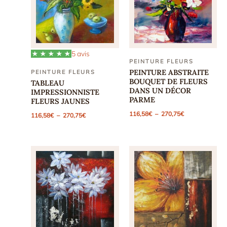
5 avis
PEINTURE FLEURS
PEINTURE ABSTRAITE
PEINTURE FLEURS
BOUQUET DE FLEURS
TABLEAU
DANS UN DÉCOR
IMPRESSIONNISTE
PARME
FLEURS JAUNES
Plage
Plage
116,58
€
–
270,75
€
116,58
€
–
270,75
€
de
de
prix :
prix :
116,58€
116,58€
à
à
270,75€
270,75€