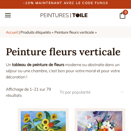
Aller
-10% MAINTENANT AVEC LE CODE FUN10
au
0
contenu
Accueil
|
Produits étiquetés « Peinture fleurs verticale »
Peinture fleurs verticale
Un
tableau de peinture de fleurs
moderne ou abstraite dans un
séjour ou une chambre, c’est bon pour votre moral et pour votre
décoration !
Affichage de 1–21 sur 79
Trié
résultats
par
popularité