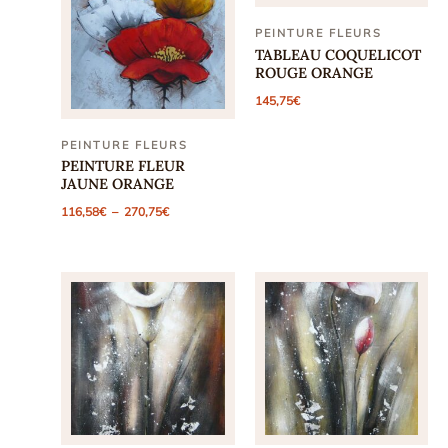
PEINTURE FLEURS
TABLEAU COQUELICOT
ROUGE ORANGE
145,75
€
PEINTURE FLEURS
PEINTURE FLEUR
JAUNE ORANGE
Plage
116,58
€
–
270,75
€
de
prix :
116,58€
à
270,75€