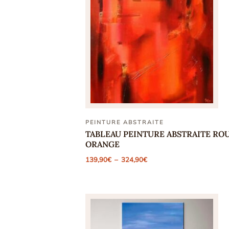
PEINTURE ABSTRAITE
TABLEAU PEINTURE ABSTRAITE RO
ORANGE
Plage
139,90
€
–
324,90
€
de
prix :
139,90€
à
324,90€