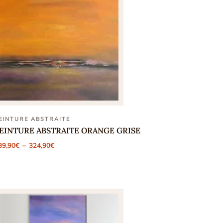
EINTURE ABSTRAITE
EINTURE ABSTRAITE ORANGE GRISE
Plage
39,90
€
–
324,90
€
de
prix :
139,90€
à
324,90€