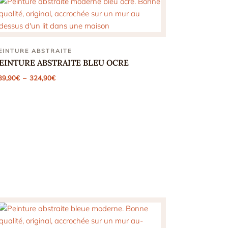
EINTURE ABSTRAITE
EINTURE ABSTRAITE BLEU OCRE
Plage
39,90
€
–
324,90
€
de
prix :
139,90€
à
324,90€