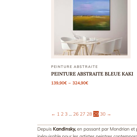
PEINTURE ABSTRAITE
PEINTURE ABSTRAITE BLEUE KAKI
Plage
139,90
€
–
324,90
€
de
prix :
139,90€
à
324,90€
←
1
2
3
…
26
27
28
29
30
→
Depuis
Kandinsky,
en passant par Mondrian et p
inépuisable pour les artistes peintres contempora