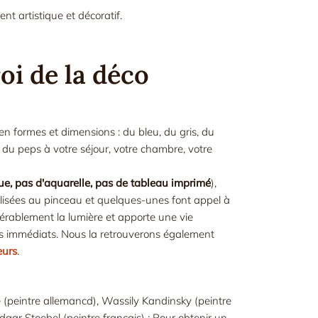
nt artistique et décoratif.
oi de la déco
 en formes et dimensions : du bleu, du gris, du
 du peps à votre séjour, votre chambre, votre
ue, pas d'aquarelle, pas de tableau imprimé
),
lisées au pinceau et quelques-unes font appel à
rablement la lumière et apporte une vie
tis immédiats. Nous la retrouverons également
eurs
.
ee (peintre allemancd), Wassily Kandinsky (peintre
dgar Stoebel (peintre français) : Pour obtenir un