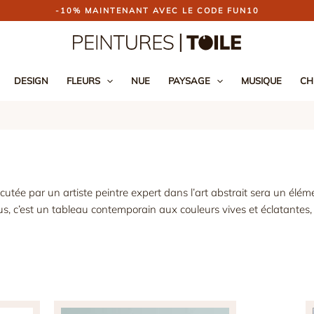
-10% MAINTENANT AVEC LE CODE FUN10
DESIGN
FLEURS
NUE
PAYSAGE
MUSIQUE
CH
utée par un artiste peintre expert dans l’art abstrait
sera un éléme
s, c’est un tableau contemporain aux couleurs vives et éclatantes
té