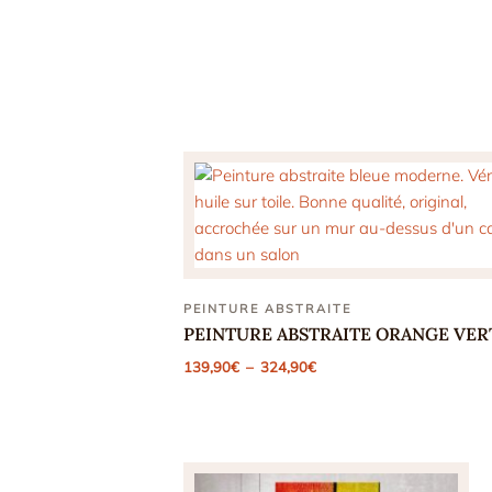
PEINTURE ABSTRAITE
PEINTURE ABSTRAITE ORANGE VER
Plage
139,90
€
–
324,90
€
de
prix :
139,90€
à
324,90€