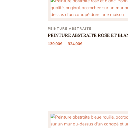
PEINTURE ABSTRAITE
PEINTURE ABSTRAITE ROSE ET BLA
Plage
139,90
€
–
324,90
€
de
prix :
139,90€
à
324,90€