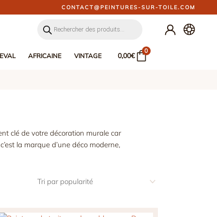
CONTACT@PEINTURES-SUR-TOILE.COM
Recherche
de
produits
0
0,00
€
EVAL
AFRICAINE
VINTAGE
nt clé de votre décoration murale car
, c’est la marque d’une déco moderne,