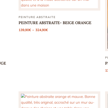
PEINTURE ABSTRAITE
PEINTURE ABSTRAITE- BEIGE ORANGE
Plage
139,90
€
–
324,90
€
de
prix :
139,90€
à
324,90€
P
UGE
P
1