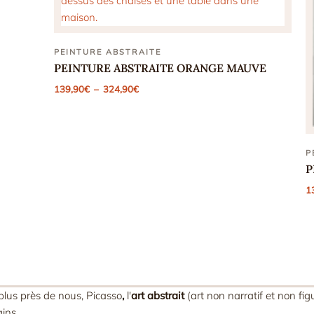
PEINTURE ABSTRAITE
PEINTURE ABSTRAITE ORANGE MAUVE
Plage
139,90
€
–
324,90
€
de
prix :
139,90€
à
324,90€
P
P
1
lus près de nous, Picasso
,
l'
art abstrait
(art non narratif et non fig
ins.