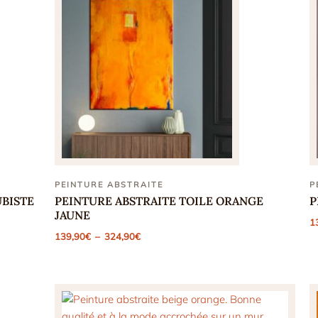
PEINTURE ABSTRAITE
P
BISTE
PEINTURE ABSTRAITE TOILE ORANGE
P
JAUNE
1
Plage
139,90
€
–
324,90
€
de
prix :
139,90€
à
324,90€