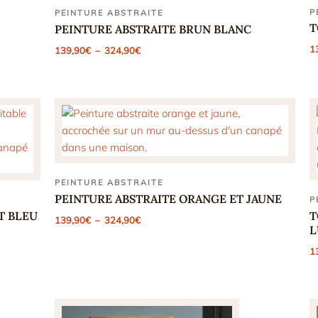
P
PEINTURE ABSTRAITE
T
PEINTURE ABSTRAITE BRUN BLANC
Plage
1
139,90
€
–
324,90
€
de
prix :
139,90€
à
324,90€
PEINTURE ABSTRAITE
PEINTURE ABSTRAITE ORANGE ET JAUNE
P
T BLEU
T
Plage
139,90
€
–
324,90
€
de
L
prix :
139,90€
1
à
324,90€