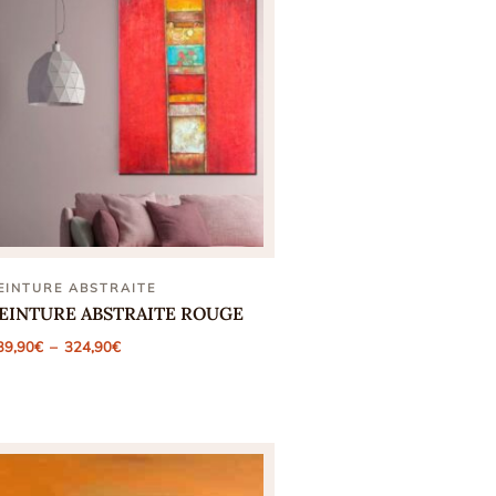
EINTURE ABSTRAITE
EINTURE ABSTRAITE ROUGE
Plage
39,90
€
–
324,90
€
de
prix :
139,90€
à
324,90€