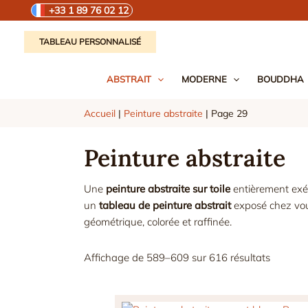
Aller
+33 1 89 76 02 12
au
contenu
TABLEAU PERSONNALISÉ
ABSTRAIT
MODERNE
BOUDDHA
Accueil
|
Peinture abstraite
|
Page 29
Peinture abstraite
Une
peinture abstraite
sur toile
entièrement exéc
un
tableau de peinture abstrait
exposé chez vou
géométrique, colorée et raffinée.
Trié
Affichage de 589–609 sur 616 résultats
par
populari