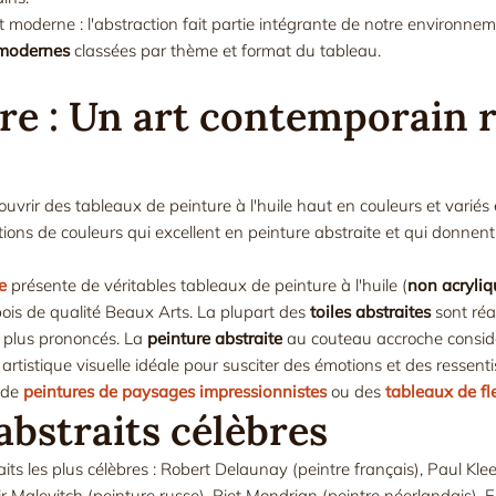
moderne : l'abstraction fait partie intégrante de notre environneme
 modernes
classées par thème et format du tableau.
re : Un art contemporain r
ouvrir des tableaux de peinture à l'huile haut en couleurs et variés
tions de couleurs qui excellent en peinture abstraite et qui donnent
e
présente de véritables tableaux de peinture à l'huile (
non acryliq
 bois de qualité Beaux Arts. La plupart des
toiles abstraites
sont réa
s plus prononcés. La
peinture abstraite
au couteau accroche considé
rtistique visuelle idéale pour susciter des émotions et des ressen
 de
peintures de paysages impressionnistes
ou des
tableaux de fl
abstraits célèbres
aits les plus célèbres : Robert Delaunay (peintre français), Paul Kl
r Malevitch (peinture russe), Piet Mondrian (peintre néerlandais), E