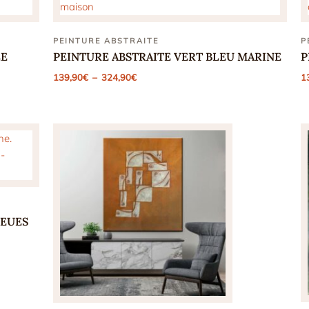
PEINTURE ABSTRAITE
P
LE
PEINTURE ABSTRAITE VERT BLEU MARINE
P
Plage
139,90
€
–
324,90
€
1
de
prix :
139,90€
à
324,90€
LEUES