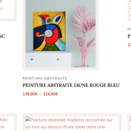
P
NC
P
1
PEINTURE ABSTRAITE
PEINTURE ABSTRAITE JAUNE ROUGE BLEU
Plage
139,90
€
–
324,90
€
de
prix :
139,90€
à
324,90€