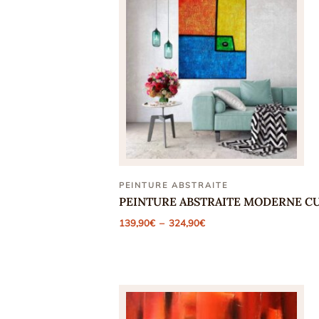
PEINTURE ABSTRAITE
PEINTURE ABSTRAITE MODERNE CU
Plage
139,90
€
–
324,90
€
de
prix :
139,90€
à
324,90€