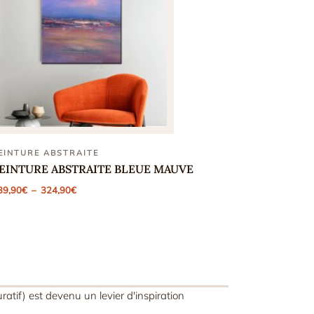
EINTURE ABSTRAITE
EINTURE ABSTRAITE BLEUE MAUVE
Plage
39,90
€
–
324,90
€
de
prix :
139,90€
à
324,90€
uratif) est devenu un levier d'inspiration