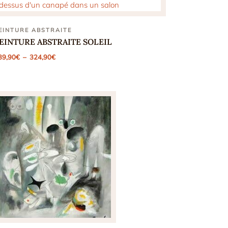
EINTURE ABSTRAITE
EINTURE ABSTRAITE SOLEIL
Plage
39,90
€
–
324,90
€
de
prix :
139,90€
à
324,90€