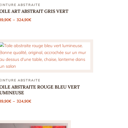
EINTURE ABSTRAITE
OILE ART ABSTRAIT GRIS VERT
Plage
39,90
€
–
324,90
€
de
prix :
139,90€
à
324,90€
EINTURE ABSTRAITE
OILE ABSTRAITE ROUGE BLEU VERT
UMINEUSE
Plage
39,90
€
–
324,90
€
de
prix :
139,90€
à
324,90€