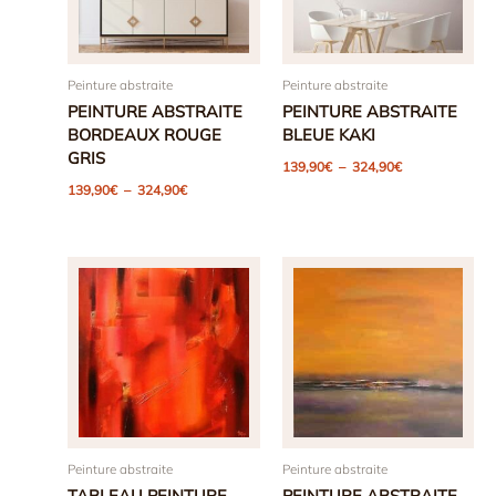
Peinture abstraite
Peinture abstraite
PEINTURE ABSTRAITE
PEINTURE ABSTRAITE
BORDEAUX ROUGE
BLEUE KAKI
GRIS
Plage
139,90
€
–
324,90
€
de
Plage
139,90
€
–
324,90
€
prix :
de
139,90€
prix :
à
139,90€
324,90€
à
324,90€
Peinture abstraite
Peinture abstraite
TABLEAU PEINTURE
PEINTURE ABSTRAITE