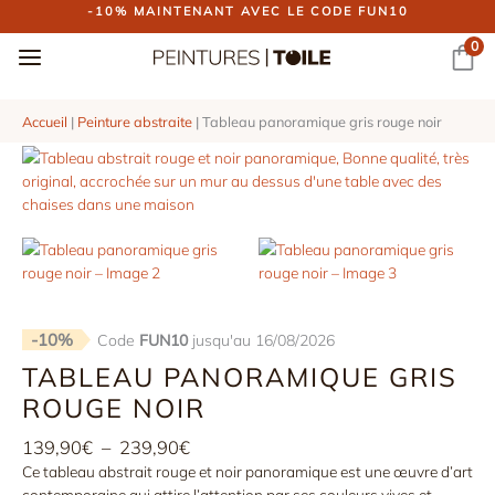
Aller
-10% MAINTENANT AVEC LE CODE FUN10
au
0
contenu
Accueil
|
Peinture abstraite
|
Tableau panoramique gris rouge noir
-10%
Code
FUN10
jusqu'au 16/08/2026
TABLEAU PANORAMIQUE GRIS
ROUGE NOIR
Plage
139,90
€
–
239,90
€
de
Ce tableau abstrait rouge et noir panoramique est une œuvre d’art
prix :
contemporaine qui attire l’attention par ses couleurs vives et