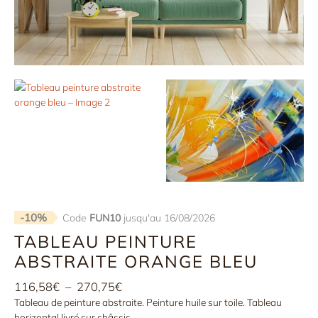
-10%
Code
FUN10
jusqu'au 16/08/2026
TABLEAU PEINTURE
ABSTRAITE ORANGE BLEU
Plage
116,58
€
–
270,75
€
de
Tableau de peinture abstraite. Peinture huile sur toile. Tableau
prix :
horizontal livré sur châssis.