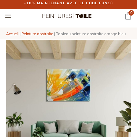
Aller
-10% MAINTENANT AVEC LE CODE FUN10
au
0
contenu
Accueil
|
Peinture abstraite
|
Tableau peinture abstraite orange bleu