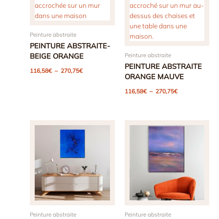
Peinture abstraite
PEINTURE ABSTRAITE-
Peinture abstraite
BEIGE ORANGE
PEINTURE ABSTRAITE
Plage
116,58
€
–
270,75
€
de
ORANGE MAUVE
prix :
Plage
116,58€
116,58
€
–
270,75
€
de
à
prix :
270,75€
116,58€
à
270,75€
Peinture abstraite
Peinture abstraite