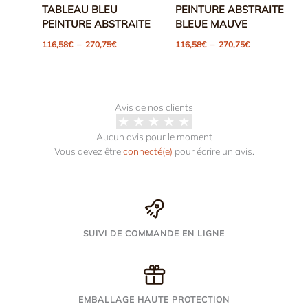
TABLEAU BLEU
PEINTURE ABSTRAITE
PEINTURE ABSTRAITE
BLEUE MAUVE
Plage
Plage
116,58
€
–
270,75
€
116,58
€
–
270,75
€
de
de
prix :
prix :
116,58€
116,58€
à
à
270,75€
270,75€
Avis de nos clients
Aucun avis pour le moment
Vous devez être
connecté(e)
pour écrire un avis.
SUIVI DE COMMANDE EN LIGNE
EMBALLAGE HAUTE PROTECTION