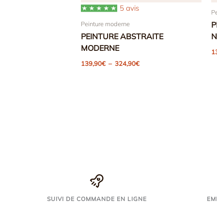
5 avis
P
Peinture moderne
P
PEINTURE ABSTRAITE
N
MODERNE
1
Plage
139,90
€
–
324,90
€
de
prix :
139,90€
à
324,90€
SUIVI DE COMMANDE EN LIGNE
EM