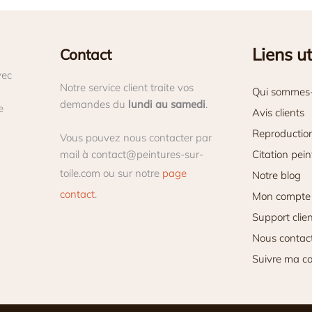
Liens ut
Contact
ec
Notre service client traite vos
Qui sommes
demandes du
lundi au samedi
.
e
Avis clients
Reproductio
Vous pouvez nous contacter par
mail à contact@peintures-sur-
Citation pein
toile.com ou sur notre
page
Notre blog
contact
.
Mon compte
Support clie
Nous contac
Suivre ma 