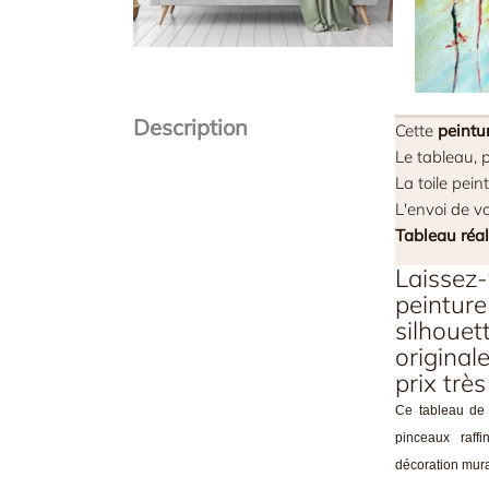
Description
Cette
peintur
Le tableau, p
La toile pei
L'envoi de vo
Tableau réal
Laissez-
peintur
silhouet
original
prix trè
Ce tableau de 
pinceaux raff
décoration mura