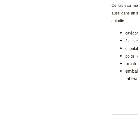
Ce tableau mo
aussi dans un s
autorité.
catégor
3 dimen
orienta
poids :
peintu
emball
table