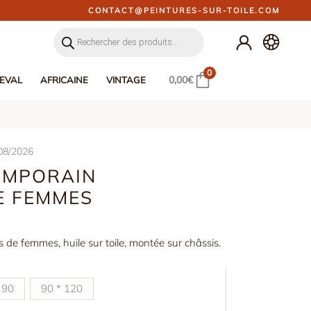
CONTACT@PEINTURES-SUR-TOILE.COM
Recherche
de
produits
0
0,00
€
EVAL
AFRICAINE
VINTAGE
08/2026
EMPORAIN
E FEMMES
 de femmes, huile sur toile, montée sur châssis.
€
 90
90 * 120
€