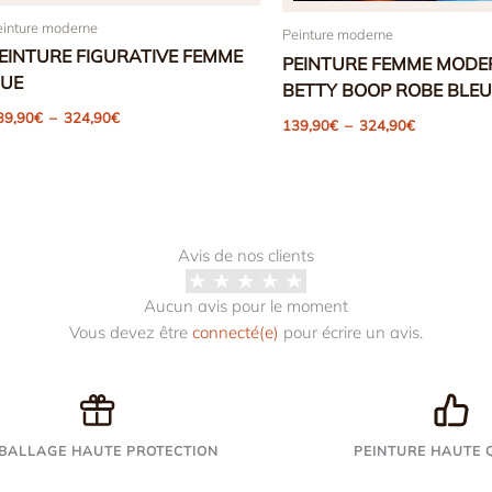
einture moderne
Peinture moderne
EINTURE FIGURATIVE FEMME
PEINTURE FEMME MODE
UE
BETTY BOOP ROBE BLEU
Plage
39,90
€
–
324,90
€
Plage
139,90
€
–
324,90
€
de
de
prix :
prix :
139,90€
139,90€
à
à
324,90€
324,90€
Avis de nos clients
Aucun avis pour le moment
Vous devez être
connecté(e)
pour écrire un avis.
BALLAGE HAUTE PROTECTION
PEINTURE HAUTE 