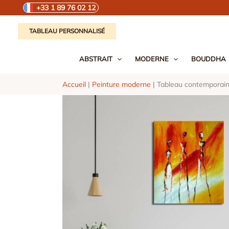
Aller
+33 1 89 76 02 12
au
contenu
TABLEAU PERSONNALISÉ
ABSTRAIT
MODERNE
BOUDDHA
Accueil
|
Peinture moderne
|
Tableau contemporain