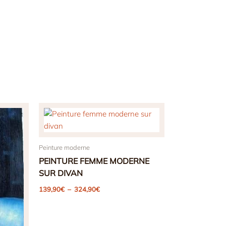
Peinture moderne
PEINTURE FEMME MODERNE
SUR DIVAN
Plage
139,90
€
–
324,90
€
de
prix :
139,90€
à