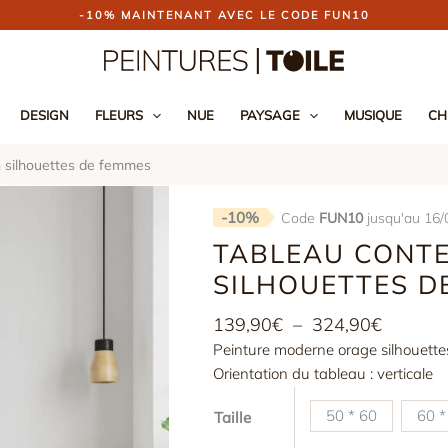
-10% MAINTENANT AVEC LE CODE FUN10
DESIGN
FLEURS
NUE
PAYSAGE
MUSIQUE
CH
 silhouettes de femmes
-10%
Code
FUN10
jusqu'au 16/
TABLEAU CONT
SILHOUETTES D
Plage
139,90
€
–
324,90
€
de
Peinture moderne orage silhouettes
prix :
Orientation du tableau : verticale
139,90
50 * 60
60 *
Taille
à
324,90